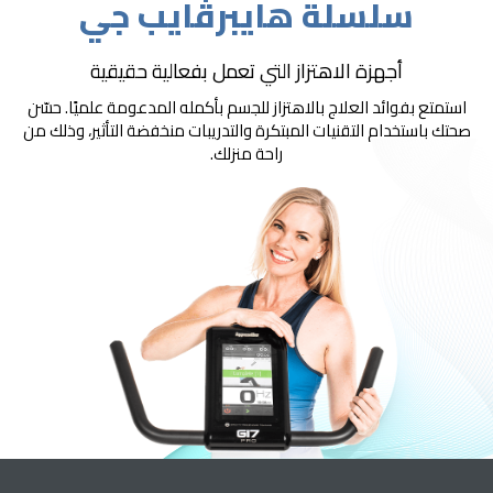
سلسلة هايبرڤايب جي
أجهزة الاهتزاز التي تعمل بفعالية حقيقية
استمتع بفوائد العلاج بالاهتزاز للجسم بأكمله المدعومة علميًا. حسّن
صحتك باستخدام التقنيات المبتكرة والتدريبات منخفضة التأثير، وذلك من
راحة منزلك.