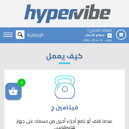
لعملك التجاري؟
للإنجليزية
موقع الأعمال
هاتف :
4419 420 1888
كيف يعمل
0
فيتامين ج
عندما تقف أو تضع أجزاء أخرى من جسمك على جهاز
هايبرڤايب...