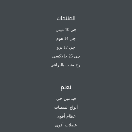
المنتجات
چي 10 ميني
چي 14 هوم
چي 17 برو
چي 25 جالاكسي
برج مثبت بالبراغي
تعلم
فيتامين چي
أنواع المنصات
عظام أقوى
عضلات أقوى